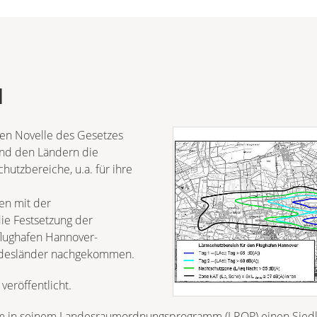
N
enen Novelle des Gesetzes
und den Ländern die
utzbereiche, u.a. für ihre
en mit der
ie Festsetzung der
flughafen Hannover-
undesländer nachgekommen.
eröffentlicht.
m in seinem Landesraumordnungsprogramm (LROP) einen Sied