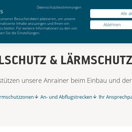
Datenschutzbestimmungen
Webs
ES
Alle a
 unserer Besucherdaten platzieren, um unsere
alisierte Inhalte anzuzeigen und Ihnen ein
Ablehnen
zu bieten. Für weitere Informationen zu den von
n Sie die Einstellungen.
LSCHUTZ & LÄRMSCHUT
rstützen unsere Anrainer beim Einbau und der
rmschutzzonen
An- und Abflugstrecken
Ihr Ansprechp