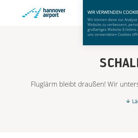
WIR VERWENDEN COOKI
Wir können diese zur Analyse
Website zu verbessern, person
großartiges Website-Erlebnis 
uns verwendeten Cookies öffne
SCHAL
Fluglärm bleibt draußen! Wir unte
Lä