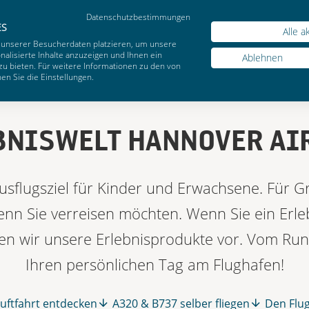
Datenschutzbestimmungen
Webs
ES
Alle a
 unserer Besucherdaten platzieren, um unsere
alisierte Inhalte anzuzeigen und Ihnen ein
Ablehnen
zu bieten. Für weitere Informationen zu den von
n Sie die Einstellungen.
BNISWELT HANNOVER AI
Ausflugsziel für Kinder und Erwachsene. Für G
wenn Sie verreisen möchten. Wenn Sie ein Erle
ellen wir unsere Erlebnisprodukte vor. Vom Run
Ihren persönlichen Tag am Flughafen!
Luftfahrt entdecken
A320 & B737 selber fliegen
Den Flu