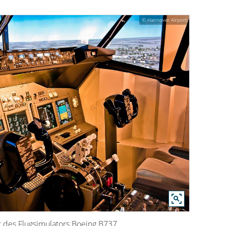
© Hannover Airport
t des Flugsimulators Boeing B737