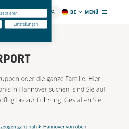
SPRACHE AUSWÄHLEN
ite durchsuchen
AKTUELLE SPRACHE:
MENÜ
MENÜ
DE
kzeptieren
Einstellungen
RPORT
ruppen oder die ganze Familie: Hier
bnis in Hannover suchen, sind Sie auf
dflug bis zur Führung. Gestalten Sie
gzeugen ganz nah
Hannover von oben