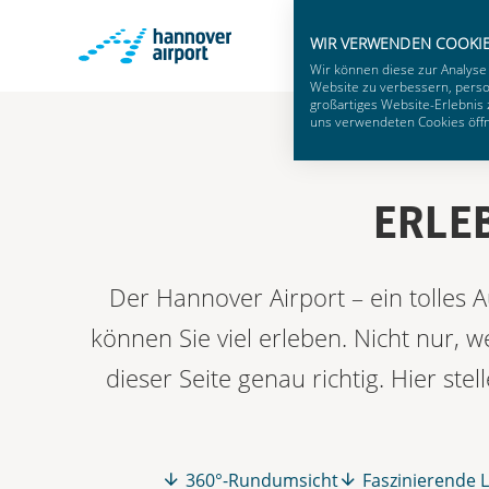
WIR VERWENDEN COOKI
Wir können diese zur Analyse
Website zu verbessern, person
großartiges Website-Erlebnis 
uns verwendeten Cookies öffne
ERLE
Der Hannover Airport – ein tolles 
können Sie viel erleben. Nicht nur, 
dieser Seite genau richtig. Hier st
360°-Rundumsicht
Faszinierende 