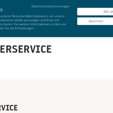
Datenschutzbestimmungen
Webs
ES
Alle a
 unserer Besucherdaten platzieren, um unsere
alisierte Inhalte anzuzeigen und Ihnen ein
Ablehnen
zu bieten. Für weitere Informationen zu den von
n Sie die Einstellungen.
TERSERVICE
RVICE