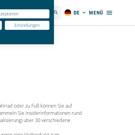
SPRACHE AUSWÄHLEN
ite durchsuchen
AKTUELLE SPRACHE:
MENÜ
MENÜ
DE
kzeptieren
Einstellungen
ahrrad oder zu Fuß können Sie auf
sammeln Sie Insiderinformationen rund
alisierung) über 30 verschiedene
tungen eine Verbindung zum