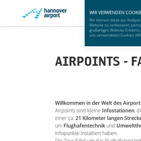
WIR VERWENDEN COOKI
Wir können diese zur Analyse
Website zu verbessern, person
großartiges Website-Erlebnis 
uns verwendeten Cookies öffne
AIRPOINTS - 
Willkommen in der Welt des Airport
Airpoints sind kleine
Infostationen
, 
einer ca.
21 Kilometer langen Strec
um
Flughafentechnik
und
Umweltt
Infopunkte installiert haben.
Die Tour führt um das Flughafengelä