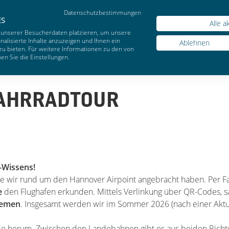
Datenschutzbestimmungen
Webs
ES
Alle a
 unserer Besucherdaten platzieren, um unsere
alisierte Inhalte anzuzeigen und Ihnen ein
Ablehnen
zu bieten. Für weitere Informationen zu den von
n Sie die Einstellungen.
FAHRRADTOUR
-Wissens!
die wir rund um den Hannover Airpoint angebracht haben. Per F
ke
den Flughafen erkunden. Mittels Verlinkung über QR-Codes, 
hemen
. Insgesamt werden wir im Sommer 2026 (nach einer Aktu
nde herum. Zwischen den Landebahnen gibt es aus beiden Rich