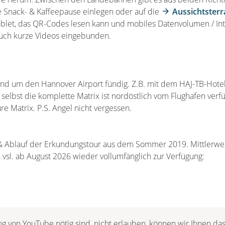
ne Snack- & Kaffeepause einlegen oder auf die
Aussichtsterr
blet, das QR-Codes lesen kann und mobiles Datenvolumen / Inte
auch kurze Videos eingebunden.
und um den Hannover Airport fündig. Z.B. mit dem HAJ-TB-Hotel
- selbst die komplette Matrix ist nordöstlich vom Flughafen verf
re Matrix. P.S. Angel nicht vergessen.
 & Ablauf der Erkundungstour aus dem Sommer 2019. Mittlerweil
 vsl. ab August 2026 wieder vollumfänglich zur Verfügung:
ng von YouTube nötig sind, nicht erlauben, können wir Ihnen das