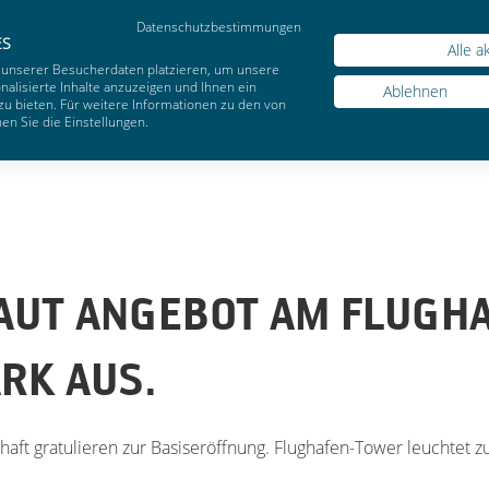
Datenschutzbestimmungen
Webs
ES
Alle a
 unserer Besucherdaten platzieren, um unsere
alisierte Inhalte anzuzeigen und Ihnen ein
Ablehnen
zu bieten. Für weitere Informationen zu den von
n Sie die Einstellungen.
UT ANGEBOT AM FLUGH
RK AUS.
chaft gratulieren zur Basiseröffnung. Flughafen-Tower leuchtet 