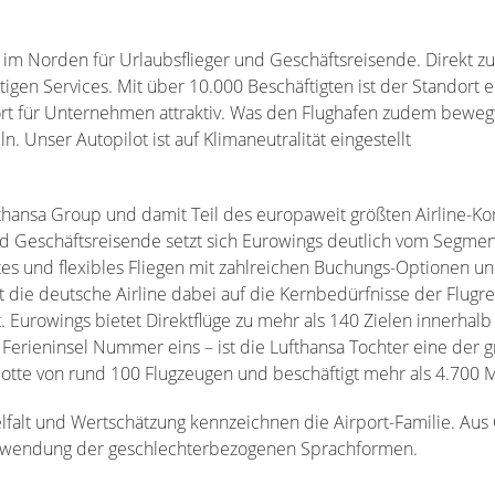
e im Norden für Urlaubsflieger und Geschäftsreisende. Direkt z
ltigen Services. Mit über 10.000 Beschäftigten ist der Standort 
t für Unternehmen attraktiv. Was den Flughafen zudem bewegt
 Unser Autopilot ist auf Klimaneutralität eingestellt
fthansa Group und damit Teil des europaweit größten Airline-Kon
 und Geschäftsreisende setzt sich Eurowings deutlich vom Segme
tes und flexibles Fliegen mit zahlreichen Buchungs-Optionen u
t die deutsche Airline dabei auf die Kernbedürfnisse der Flug
it. Eurowings bietet Direktflüge zu mehr als 140 Zielen innerhalb
Ferieninsel Nummer eins – ist die Lufthansa Tochter eine der g
Flotte von rund 100 Flugzeugen und beschäftigt mehr als 4.700 
ielfalt und Wertschätzung kennzeichnen die Airport-Familie. Au
 Verwendung der geschlechterbezogenen Sprachformen.