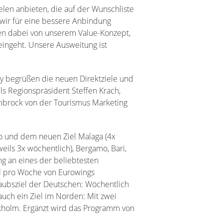
len anbieten, die auf der Wunschliste
 wir für eine bessere Anbindung
en dabei von unserem Value-Konzept,
 eingeht. Unsere Ausweitung ist
ay begrüßen die neuen Direktziele und
s Regionspräsident Steffen Krach,
mbrock von der Tourismus Marketing
o und dem neuen Ziel Malaga (4x
eils 3x wöchentlich), Bergamo, Bari,
ng an eines der beliebtesten
al pro Woche von Eurowings
laubsziel der Deutschen: Wöchentlich
uch ein Ziel im Norden: Mit zwei
ckholm. Ergänzt wird das Programm von