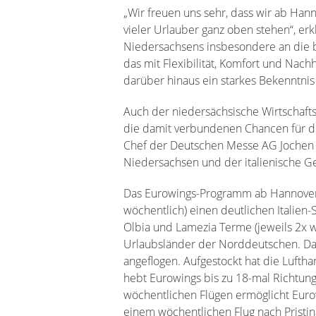
„Wir freuen uns sehr, dass wir ab Han
vieler Urlauber ganz oben stehen“, er
Niedersachsens insbesondere an die b
das mit Flexibilität, Komfort und Nach
darüber hinaus ein starkes Bekenntni
Auch der niedersächsische Wirtschaft
die damit verbundenen Chancen für den
Chef der Deutschen Messe AG Jochen K
Niedersachsen und der italienische G
Das Eurowings-Programm ab Hannover s
wöchentlich) einen deutlichen Italien-
Olbia und Lamezia Terme (jeweils 2x w
Urlaubsländer der Norddeutschen. Das
angeflogen. Aufgestockt hat die Lufth
hebt Eurowings bis zu 18-mal Richtung
wöchentlichen Flügen ermöglicht Euro
einem wöchentlichen Flug nach Pristin