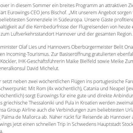
nover in diesem Sommer ein breites Programm an attraktiven Zie
klärt Eurowings-CEO Jens Bischof. „Mit unserem Angebot sorgen
eliebtesten Sonnenziele in Südeuropa. Unsere Gäste profitier
haltigkeit auf die Kernbedürfnisse der Flugreisenden von heute
s zum Luftverkehrsstandort Hannover und der gesamten Region.
sminister Olaf Lies und Hannovers Oberbürgermeister Belit On
 Incoming-Tourismus. Zur Basiseröffnung gratulierten ebenfall
öckler, IHK-Geschäftsführerin Maike Bielfeld sowie Meike Zu
eneralkonsul David Michelut.
etzt neben zwei wöchentlichen Flügen ins portugiesische Far
Schwerpunkt: Mit Rom (4x wöchentlich), Catania und Neapel (jew
öchentlich) sorgt Eurowings für eine gute und direkte Anbindu
 griechische Thessaloniki und Pula in Kroatien werden zweim
ansa Group Airline auch die Verbindungen zum beliebtesten Ur
 Palma de Mallorca ab. Näher rückt für Reisende ab Hannover a
wings jetzt einen schnellen Trip in Schwedens Hauptstadt Sto
a.