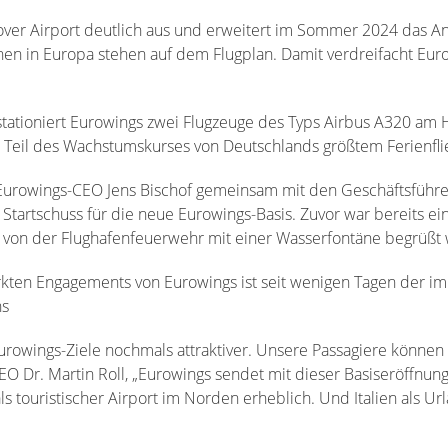
ver Airport deutlich aus und erweitert im Sommer 2024 das An
ionen in Europa stehen auf dem Flugplan. Damit verdreifacht Eu
ationiert Eurowings zwei Flugzeuge des Typs Airbus A320 am Ha
d Teil des Wachstumskurses von Deutschlands größtem Ferienfli
urowings-CEO Jens Bischof gemeinsam mit den Geschäftsführer
 Startschuss für die neue Eurowings-Basis. Zuvor war bereits 
 von der Flughafenfeuerwehr mit einer Wasserfontäne begrüßt
ärkten Engagements von Eurowings ist seit wenigen Tagen der i
ns
rowings-Ziele nochmals attraktiver. Unsere Passagiere können s
EO Dr. Martin Roll, „Eurowings sendet mit dieser Basiseröffnung
ls touristischer Airport im Norden erheblich. Und Italien als Ur