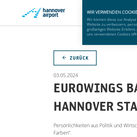
WIR VERWENDEN COOKI
Wir können diese zur Analyse
Website zu verbessern, person
großartiges Website-Erlebnis 
uns verwendeten Cookies öffne
ZURÜCK
03.05.2024
EUROWINGS BA
HANNOVER STA
Persönlichkeiten aus Politik und Wirts
Farben“.