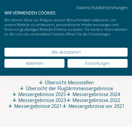
SPRACHE AUSWÄ
AKTUELLE SPRAC
Datenschutzbestimmungen
MENÜ
DE
WIR VERWENDEN COOKIES
Website durchsuchen
Wir können diese zur Analyse unserer Besucherdaten platzieren, um
unsere Website zu verbessern, personalisierte Inhalte anzuzeigen und
Ihnen ein großartiges Website-Erlebnis zu bieten. Für weitere Informationen
zu den von uns verwendeten Cookies öffnen Sie die Einstellungen.
Alle akzeptieren
MESSSTELLEN &
Ablehnen
Einstellungen
FLUGLÄRMMESSERGEBNISSE
Übersicht Messstellen
Übersicht der Fluglärmmessergebnisse
Messergebnisse 2025
Messergebnisse 2024
Messergebnisse 2023
Messergebnisse 2022
Messergebnisse 2021
Messergebnisse vor 2021